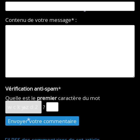
*
*
Contenu de votre message* :
Vérification anti-spam
*
Quelle est le
premier
caractère du mot
wckyzd2
?
*
*
Fil RSS des commentaires de cet article