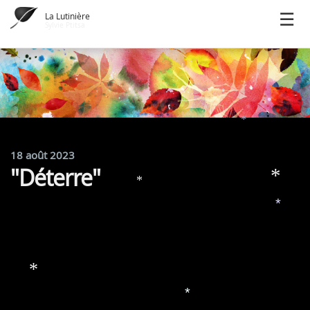
La Lutinière
Sylvie Ptitsa
*
*
*
*
18 août 2023
"Déterre"
*
*
*
*
*