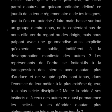
parmi d’autres, un quidam ordinaire, délivré ce
*
jour-là de ta tenue règlementaire et de tes insignes,
*
que tu t’es cru autorisé à faire main basse sur tout
un groupe d’entre nous, ne te contentant pas de
nous effleurer du regard ou des doigts, mais nous
*
palpant avec une gourmandise aussi explicite
qu’experte, en public, indifférent à la
désapprobation manifeste des autres ?
Les
représentants de l’ordre se frottent-ils à la
transgression des interdits avec d’autant plus
d’audace et de volupté qu’ils sont tenus, dans
l’exercice de leur métier, à la plus extrême rigueur,
à la plus stricte discipline ? Mettre la bride à ses
instincts et à ceux des autres en quasi permanence
les incite-t-il à les débrider d’autant plus
violemment une fois que le mors tombe ?