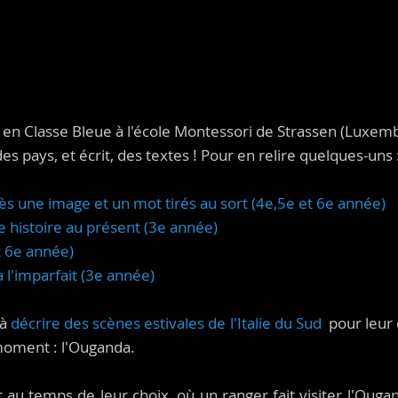
ie en Classe Bleue à l'école Montessori de Strassen (Luxem
es pays, et écrit, des textes ! Pour en relire quelques-uns 
près une image et un mot tirés au sort (4e,5e et 6e année)
 histoire au présent (3e année)
et 6e année)
 l'imparfait (3e année)
 à
décrire des scènes estivales de l'Italie du Sud
pour leur d
 moment : l'Ouganda.
t au temps de leur choix, où un ranger fait visiter l'Ouga