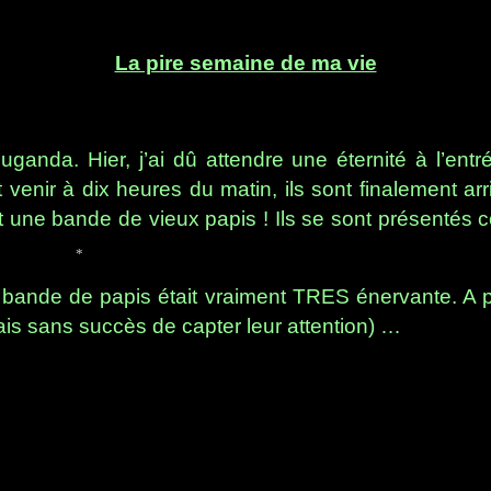
La pire semaine de ma vie
ganda. Hier, j’ai dû attendre une éternité à l’entré
t venir à dix heures du matin, ils sont finalement ar
était une bande de vieux papis ! Ils se sont présent
a bande de papis était vraiment TRES énervante. A 
*
yais sans succès de capter leur attention) …