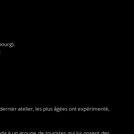
bourg).
:
ernier atelier, les plus âgées ont expérimenté,
nda à un groupe de touristes qui lui posent des