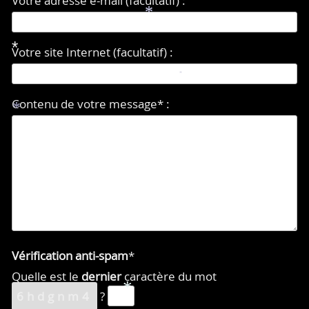
Votre adresse e-mail (facultatif) :
*
Votre site Internet (facultatif) :
*
*
Contenu de votre message* :
*
Vérification anti-spam
*
Quelle est le
dernier
caractère du mot
*
6hdgnm4
?