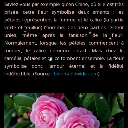
Saviez-vous par exemple qu'
en Chine, où elle est très
prisée, cette fleur symbolise deux amants : les
pétales représentent la femme et le calice (la partie
verte et feuillue) l'homme.
Ces deux parties restent
unies, même après la fanaison de la fleur.
*
*
Normalement, lorsque les pétales commencent à
*
tomber, le calice demeure intact. Mais chez le
camélia, pétales et calice tombent ensemble. La fleur
*
symbolise donc l'amour éternel et la fidélité
indéfectible. (Source
:
bloomandwide-com
)
*
*
*