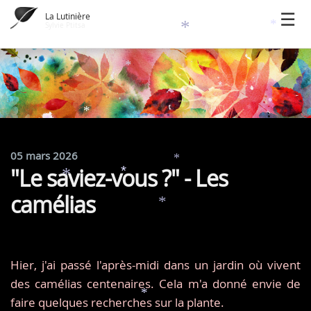
La Lutinière
Sylvie Ptitsa
*
*
*
*
*
*
05 mars 2026
*
"Le saviez-vous ?" - Les
*
*
camélias
*
Hier, j'ai passé l'après-midi dans un jardin où vivent
des camélias centenaires. Cela m'a donné envie de
*
faire quelques recherches sur la plante.