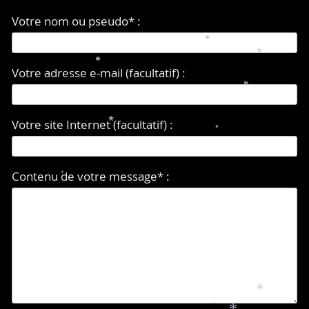
Votre nom ou pseudo* :
*
*
*
Votre adresse e-mail (facultatif) :
*
Votre site Internet (facultatif) :
*
*
Contenu de votre message* :
*
*
*