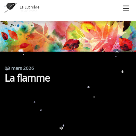
La Lutinière
*
Sylvie Ptitsa
*
*
*
*
*
08 mars 2026
*
La flamme
*
*
*
*
*
*
*