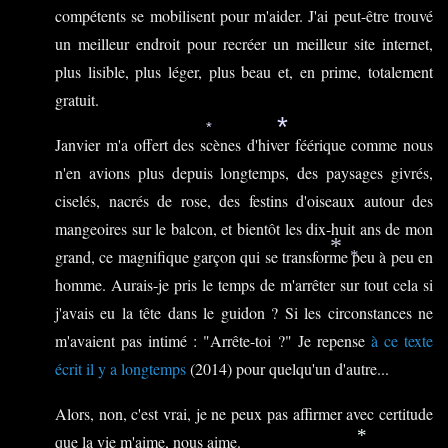
compétents se mobilisent pour m'aider. J'ai peut-être trouvé
un meilleur endroit pour recréer un meilleur site internet,
plus lisible, plus léger, plus beau et, en prime, totalement
gratuit.
*
*
Janvier m'a offert des scènes d'hiver féérique comme nous
n'en avions plus depuis longtemps, des paysages givrés,
ciselés, nacrés de rose, des festins d'oiseaux autour des
mangeoires sur le balcon, et bientôt les dix-huit ans de mon
grand, ce magnifique garçon qui se transforme peu à peu en
*
*
homme. Aurais-je pris le temps de m'arrêter sur tout cela si
j'avais eu la tête dans le guidon ? Si les circonstances ne
m'avaient pas intimé : "Arrête-toi ?" Je repense
à ce texte
écrit il y a longtemps
(2014) pour quelqu'un d'autre...
Alors, non, c'est vrai, je ne peux pas affirmer avec certitude
que la vie m'aime, nous aime.
*