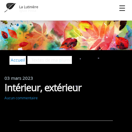
La Lutinière
Sylvie Ptitsa
Accueil
Textes de ma plume
*
*
03 mars 2023
*
Intérieur, extérieur
*
Aucun commentaire