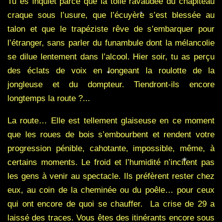
Tu es inquiet parce que la toile ravaudée du chapiteau
craque sous l’usure, que l’écuyère s’est blessée au
talon et que le trapéziste rêve de s’embarquer pour
*
l’étranger, sans parler du funambule dont la mélancolie
se dilue lentement dans l’alcool. Hier soir, tu as perçu
des éclats de voix en longeant la roulotte de la
jongleuse et du dompteur. Tiendront-ils encore
*
longtemps la route ?...
La route… Elle est tellement glaiseuse en ce moment
que les roues de bois s’embourbent et rendent votre
progression pénible, cahotante, impossible, même, à
certains moments. Le froid et l’humidité n’incitent pas
les gens à venir au spectacle. Ils préfèrent rester chez
*
eux, au coin de la cheminée ou du poêle… pour ceux
qui ont encore de quoi se chauffer. La crise de 29 a
laissé des traces. Vous êtes des itinérants encore sous