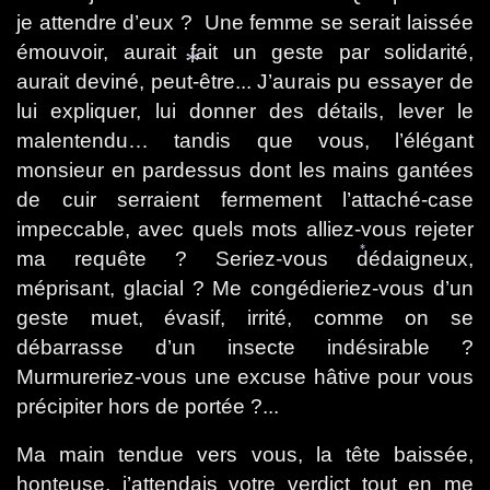
je attendre d’eux ?
Une femme se serait laissée
émouvoir, aurait fait un geste par solidarité,
aurait deviné, peut-être... J’aurais pu essayer de
lui expliquer, lui donner des détails, lever le
malentendu… tandis que vous, l’élégant
*
monsieur en pardessus dont les mains gantées
de cuir serraient fermement l’attaché-case
impeccable, avec quels mots alliez-vous rejeter
ma requête ? Seriez-vous dédaigneux,
méprisant, glacial ? Me congédieriez-vous d’un
*
geste muet, évasif, irrité, comme on se
débarrasse d’un insecte indésirable ?
Murmureriez-vous une excuse hâtive pour vous
précipiter hors de portée ?...
Ma main tendue vers vous, la tête baissée,
honteuse, j’attendais votre verdict tout en me